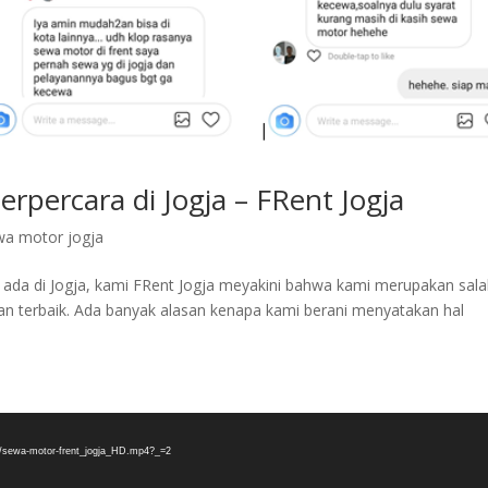
rpercara di Jogja – FRent Jogja
wa motor jogja
 ada di Jogja, kami FRent Jogja meyakini bahwa kami merupakan sal
an terbaik. Ada banyak alasan kenapa kami berani menyatakan hal
03/sewa-motor-frent_jogja_HD.mp4?_=2