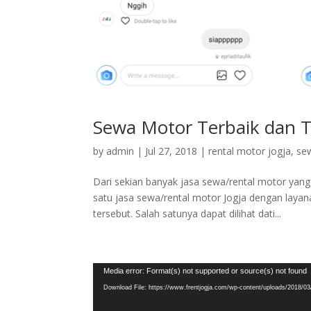
Sewa Motor Terbaik dan Te
by
admin
|
Jul 27, 2018
|
rental motor jogja
,
se
Dari sekian banyak jasa sewa/rental motor yang
satu jasa sewa/rental motor Jogja dengan layan
tersebut. Salah satunya dapat dilihat dati...
Video
Media error: Format(s) not supported or source(s) not found
Player
Download File: https://www.frentjogja.com/wp-content/uploads/2018/