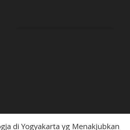
FRent Jogja siap membantu anda?
ogja di Yogyakarta yg Menakjubkan