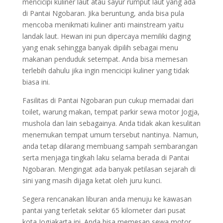
mencicipi kuliner laut atau sayur rumput laut yang ada
di Pantai Ngobaran. Jika beruntung, anda bisa pula
mencoba menikmati kuliner anti mainstream yaitu
landak laut. Hewan ini pun dipercaya memiliki daging
yang enak sehingga banyak dipilih sebagai menu
makanan penduduk setempat. Anda bisa memesan
terlebih dahulu jika ingin mencicipi kuliner yang tidak
biasa ini.
Fasilitas di Pantai Ngobaran pun cukup memadai dari
toilet, warung makan, tempat parkir sewa motor Jogja,
mushola dan lain sebagainya. Anda tidak akan kesulitan
menemukan tempat umum tersebut nantinya. Namun,
anda tetap dilarang membuang sampah sembarangan
serta menjaga tingkah laku selama berada di Pantai
Ngobaran. Mengingat ada banyak petilasan sejarah di
sini yang masih dijaga ketat oleh juru kunci.
Segera rencanakan liburan anda menuju ke kawasan
pantai yang terletak sekitar 65 kilometer dari pusat
kota Jogjakarta ini. Anda bisa memesan sewa motor