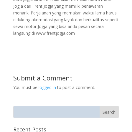
Jogja dari Frent Jogja yang memiliki penawaran
menarik. Perjalanan yang memakan waktu lama harus
didukung akomodasi yang layak dan berkualitas seperti
sewa motor Jogja yang bisa anda pesan secara
langsung di www.frentjogja.com
Submit a Comment
You must be
logged in
to post a comment.
Recent Posts