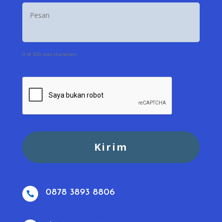
0 of 300 max characters
0878 3893 8806
