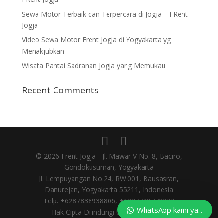
Sewa Motor Terbaik dan Terpercara di Jogja – FRent
Jogja
Video Sewa Motor Frent Jogja di Yogyakarta yg
Menakjubkan
Wisata Pantai Sadranan Jogja yang Memukau
Recent Comments
© 2026 Frent Jogja - Jl. Mawar V No. 8, Baciro,
Gondokusuman, Yogyakarta
Jl. Lempuyangan No.24, RW.001, Bausasran,
Danurejan, Yogyakarta 55211, Indonesia
Telp: +6287838938806, +6287739772833
WhatsApp kami ya...
Hak Cipta Dilindungi Undang-undang