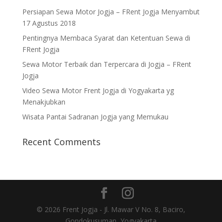
Persiapan Sewa Motor Jogja – FRent Jogja Menyambut
17 Agustus 2018
Pentingnya Membaca Syarat dan Ketentuan Sewa di
FRent Jogja
Sewa Motor Terbaik dan Terpercara di Jogja – FRent
Jogja
Video Sewa Motor Frent Jogja di Yogyakarta yg
Menakjubkan
Wisata Pantai Sadranan Jogja yang Memukau
Recent Comments
© 2026 Frent Jogja - Jl. Mawar V No. 8, Baciro,
Gondokusuman, Yogyakarta