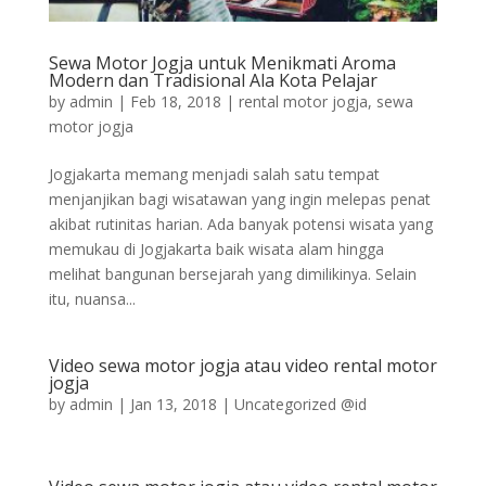
Sewa Motor Jogja untuk Menikmati Aroma
Modern dan Tradisional Ala Kota Pelajar
by
admin
|
Feb 18, 2018
|
rental motor jogja
,
sewa
motor jogja
Jogjakarta memang menjadi salah satu tempat
menjanjikan bagi wisatawan yang ingin melepas penat
akibat rutinitas harian. Ada banyak potensi wisata yang
memukau di Jogjakarta baik wisata alam hingga
melihat bangunan bersejarah yang dimilikinya. Selain
itu, nuansa...
Video sewa motor jogja atau video rental motor
jogja
by
admin
|
Jan 13, 2018
|
Uncategorized @id