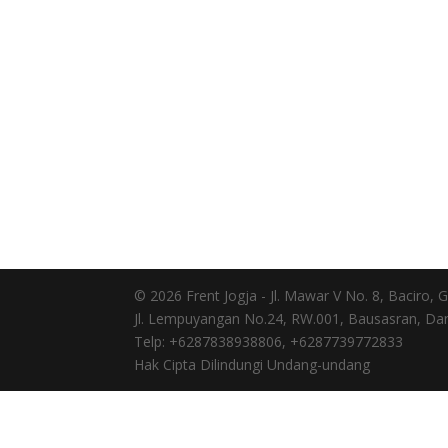
© 2026 Frent Jogja - Jl. Mawar V No. 8, Baciro
Jl. Lempuyangan No.24, RW.001, Bausasran, Dan
Telp: +6287838938806, +6287739772833
Hak Cipta Dilindungi Undang-undang