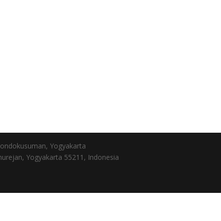
, Gondokusuman, Yogyakarta
urejan, Yogyakarta 55211, Indonesia